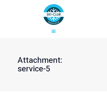
Startseite
Aktuelles
SKICLUB HASSLOCH E.V.
Verein
Ski- und Snowboard-Freizeiten in der Region
Termine & Fahrten
Kontakt
Attachment:
service-5