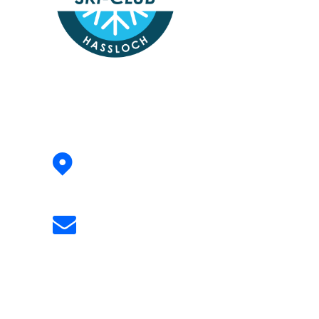
Address:
Siegfried-Perrey-Straße 4
67454 Hassloch
Email:
info@skiclub-hassloch.de