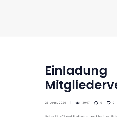
Einladung
Mitglieder
23. APRIL 2026
3047
0
0
Liebe Ski-Club-Mitglieder, am Montag, 18. 