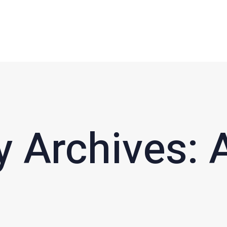
Startseite
Aktuelles
SKICLUB HASSLOCH E.V.
Ski- und Snowboard-Freizeiten in der Region
Verein
Termine &
Fahrten
Kontakt
 Archives: A