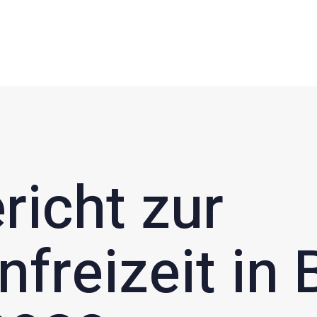
Startseite
Aktuelles
SKICLUB HASSLOCH E.V.
Ski- und Snowboard-Freizeiten in der Region
Verein
Termine &
Fahrten
Kontakt
richt zur
nfreizeit in