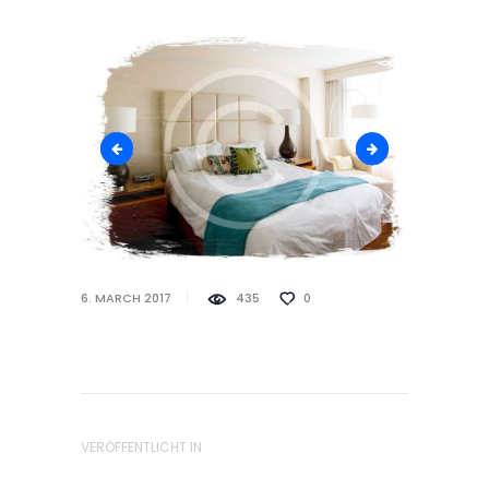
img_4
room-2
6. MARCH 2017
435
0
Beitragsnavigat
VERÖFFENTLICHT IN
VORHERIGER BEITRAG