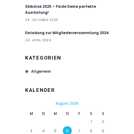
Skibörse 2025 – Finde Deine perfekte
Ausrüstung!
24. OKTOBER 2025
Einladung zur Mitgliederversammlung 2024
24. APRIL 2024
KATEGORIEN
Allgemein
KALENDER
August 2026
M
D
M
D
F
S
S
1
2
3
4
5
6
7
8
9