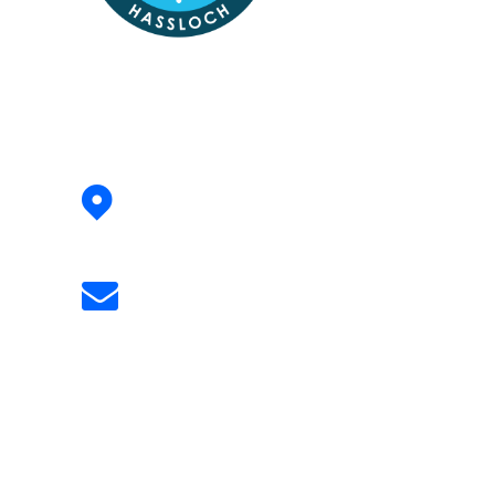
Address:
Siegfried-Perrey-Straße 4
67454 Hassloch
Email:
info@skiclub-hassloch.de