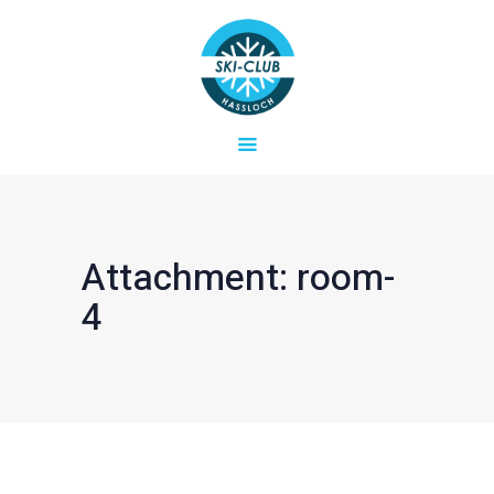
Startseite
Aktuelles
SKICLUB HASSLOCH E.V.
Verein
Ski- und Snowboard-Freizeiten in der Region
Termine & Fahrten
Kontakt
Attachment: room-
4