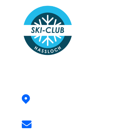
Address:
Siegfried-Perrey-Straße 4
67454 Hassloch
Email:
info@skiclub-hassloch.de