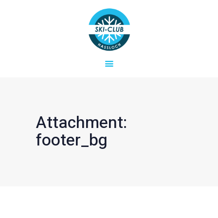
Startseite
Aktuelles
SKICLUB HASSLOCH E.V.
Verein
Ski- und Snowboard-Freizeiten in der Region
Termine & Fahrten
Kontakt
Attachment:
footer_bg