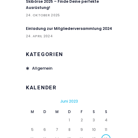
Skibörse 2025 – Finde Deine perfekte
Ausrüstung!
24. OKTOBER 2025
Einladung zur Mitgliederversammlung 2024
24. APRIL 2024
KATEGORIEN
Allgemein
KALENDER
Juni 2023
M
D
M
D
F
S
S
1
2
3
4
5
6
7
8
9
10
11