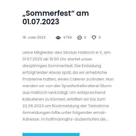
„Sommerfest“ am
01.07.2023
18. JUNE 2023
6756
0
0
Liebe Mitglieder des Skiclub Haßloch e.V, am
01.07.2023 ab 16:00 Uhr startet unser
diesjähriges Sommerfest. Die Einladung
erfolgt leider etwas spät, da wir erhebliche
Probleme hatten, einen Caterer zu finden. Nun
werden wir von der Spanferkelbraterei Sturm
aus Haßloch verköstigt. Um entsprechend
kalkulieren zu können, erbitten wir bis zum
22.06.2023 um Rückmeldung der Teilnahme.
Anmeldungen bitte unter folgender email-
Adresse: m.hoffmann@rs-dudenhofen.de…