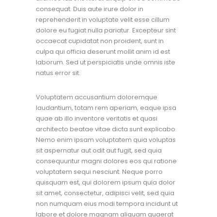
consequat. Duis aute irure dolor in
reprehenderit in voluptate velit esse cillum
dolore eu fugiat nulla pariatur. Excepteur sint
occaecat cupidatat non proident, sunt in
culpa qui officia deserunt mollit anim id est
laborum. Sed ut perspiciatis unde omnis iste
natus error sit.
Voluptatem accusantium doloremque
laudantium, totam rem aperiam, eaque ipsa
quae ab illo inventore veritatis et quasi
architecto beatae vitae dicta sunt explicabo.
Nemo enim ipsam voluptatem quia voluptas
sit aspernatur aut odit aut fugit, sed quia
consequuntur magni dolores eos qui ratione
voluptatem sequi nesciunt. Neque porro
quisquam est, qui dolorem ipsum quia dolor
sit amet, consectetur, adipisci velit, sed quia
non numquam eius modi tempora incidunt ut
labore et dolore magnam aliquam quaerat