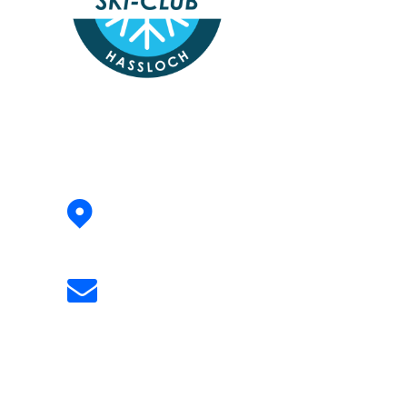
Address:
Siegfried-Perrey-Straße 4
67454 Hassloch
Email:
info@skiclub-hassloch.de