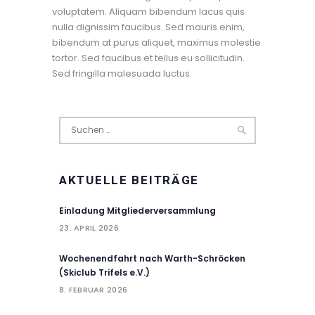
voluptatem. Aliquam bibendum lacus quis
nulla dignissim faucibus. Sed mauris enim,
bibendum at purus aliquet, maximus molestie
tortor. Sed faucibus et tellus eu sollicitudin.
Sed fringilla malesuada luctus.
Suchen
nach:
AKTUELLE BEITRÄGE
Einladung Mitgliederversammlung
23. APRIL 2026
Wochenendfahrt nach Warth-Schröcken
(Skiclub Trifels e.V.)
8. FEBRUAR 2026